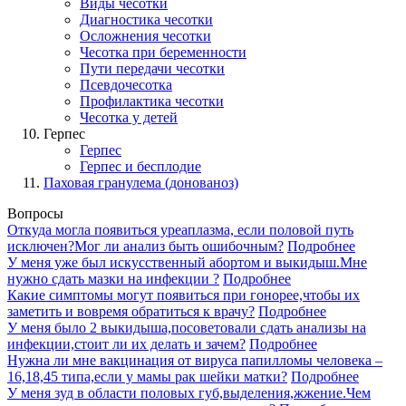
Виды чесотки
Диагностика чесотки
Осложнения чесотки
Чесотка при беременности
Пути передачи чесотки
Псевдочесотка
Профилактика чесотки
Чесотка у детей
Герпес
Герпес
Герпес и бесплодие
Паховая гранулема (донованоз)
Вопросы
Откуда могла появиться уреаплазма, если половой путь
исключен?Мог ли анализ быть ошибочным?
Подробнее
У меня уже был искусственный абортом и выкидыш.Мне
нужно сдать мазки на инфекции ?
Подробнее
Какие симптомы могут появиться при гонорее,чтобы их
заметить и вовремя обратиться к врачу?
Подробнее
У меня было 2 выкидыша,посоветовали сдать анализы на
инфекции,стоит ли их делать и зачем?
Подробнее
Нужна ли мне вакцинация от вируса папилломы человека –
16,18,45 типа,если у мамы рак шейки матки?
Подробнее
У меня зуд в области половых губ,выделения,жжение.Чем