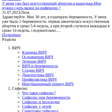
У меня уже был искусственный абортом и выкидыш.Мне
нужно сдать мазки на инфекции ?
31.07.2023
/
Лиза
Здравствуйте. Мне 30 лет, я планирую беременность. У меня
уже было 2 беременности, первая закончилась искусственным
абортом в сроке 5-6 недель, а при второй случился выкидыш в
сроке 14 недель, следовательно,…
Подробнее
Разделы
ВИЧ
Клиника ВИЧ
Осложнения ВИЧ
Лечение ВИЧ
ВИЧ и беременность
Стадии ВИЧ
Диагностика ВИЧ
Профилактика ВИЧ
Инкубационный период ВИЧ
Сифилис
Что такое сифилис?
Сифилис при беременности
Сифилис и бесплодие
Сифилис у детей
Симптомы сифилиса