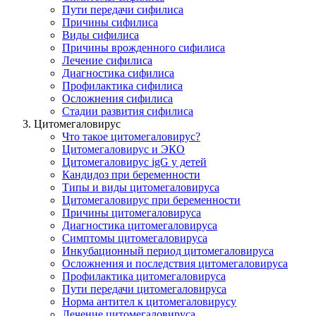
Пути передачи сифилиса
Причины сифилиса
Виды сифилиса
Причины врожденного сифилиса
Лечение сифилиса
Диагностика сифилиса
Профилактика сифилиса
Осложнения сифилиса
Стадии развития сифилиса
Цитомегаловирус
Что такое цитомегаловирус?
Цитомегаловирус и ЭКО
Цитомегаловирус igG у детей
Кандидоз при беременности
Типы и виды цитомегаловируса
Цитомегаловирус при беременности
Причины цитомегаловируса
Диагностика цитомегаловируса
Симптомы цитомегаловируса
Инкубационный период цитомегаловируса
Осложнения и последствия цитомегаловируса
Профилактика цитомегаловирусa
Пути передачи цитомегаловируса
Норма антител к цитомегаловирусу
Лечение цитомегаловируса