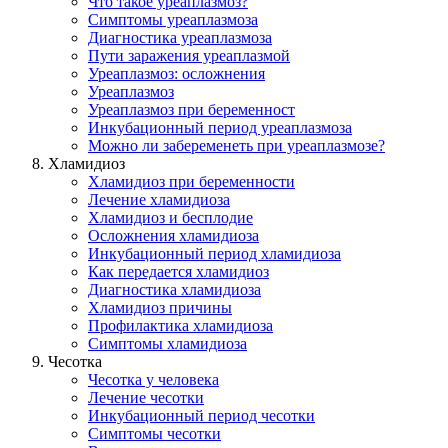
Что такое уреаплазмоз?
Симптомы уреаплазмоза
Диагностика уреаплазмоза
Пути заражения уреаплазмой
Уреаплазмоз: осложнения
Уреаплазмоз
Уреаплазмоз при беременност
Инкубационный период уреаплазмоза
Можно ли забеременеть при уреаплазмозе?
Хламидиоз
Хламидиоз при беременности
Лечение хламидиоза
Хламидиоз и бесплодие
Осложнения хламидиоза
Инкубационный период хламидиоза
Как передается хламидиоз
Диагностика хламидиоза
Хламидиоз причины
Профилактика хламидиоза
Симптомы хламидиоза
Чесотка
Чесотка у человека
Лечение чесотки
Инкубационный период чесотки
Симптомы чесотки