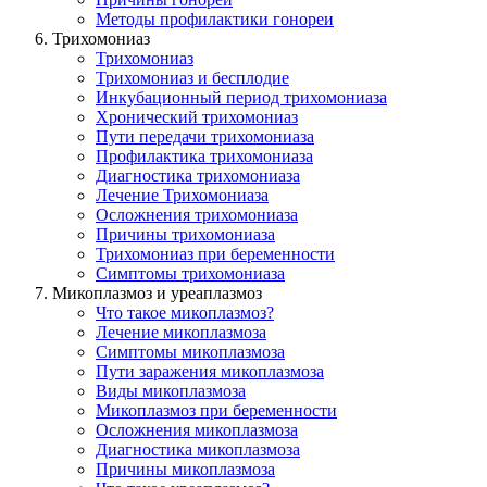
Методы профилактики гонореи
Трихомониаз
Трихомониаз
Трихомониаз и бесплодие
Инкубационный период трихомониазa
Хронический трихомониаз
Пути передачи трихомониазa
Профилактика трихомониазa
Диагностика трихомониазa
Лечение Трихомониаза
Осложнения трихомониаза
Причины трихомониаза
Трихомониаз при беременности
Симптомы трихомониаза
Микоплазмоз и уреаплазмоз
Что такое микоплазмоз?
Лечение микоплазмозa
Симптомы микоплазмозa
Пути заражения микоплазмозa
Виды микоплазмоза
Микоплазмоз при беременности
Осложнения микоплазмоза
Диагностика микоплазмоза
Причины микоплазмоза