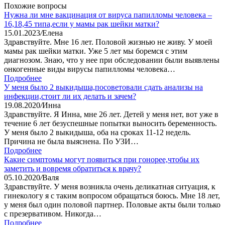
Похожие вопросы
Нужна ли мне вакцинация от вируса папилломы человека –
16,18,45 типа,если у мамы рак шейки матки?
15.01.2023
/
Елена
Здравствуйте. Мне 16 лет. Половой жизнью не живу. У моей
мамы рак шейки матки. Уже 5 лет мы боремся с этим
диагнозом. Знаю, что у нее при обследовании были выявлены
онкогенные виды вирусы папилломы человека…
Подробнее
У меня было 2 выкидыша,посоветовали сдать анализы на
инфекции,стоит ли их делать и зачем?
19.08.2020
/
Инна
Здравствуйте. Я Инна, мне 26 лет. Детей у меня нет, вот уже в
течение 6 лет безуспешные попытки выносить беременность.
У меня было 2 выкидыша, оба на сроках 11-12 недель.
Причина не была выяснена. По УЗИ…
Подробнее
Какие симптомы могут появиться при гонорее,чтобы их
заметить и вовремя обратиться к врачу?
05.10.2020
/
Валя
Здравствуйте. У меня возникла очень деликатная ситуация, к
гинекологу я с таким вопросом обращаться боюсь. Мне 18 лет,
у меня был один половой партнер. Половые акты были только
с презервативом. Никогда…
Подробнее