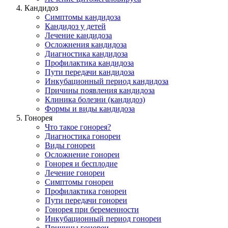
Кандидоз
Симптомы кандидоза
Кандидоз у детей
Лечение кандидоза
Осложнения кандидоза
Диагностика кандидоза
Профилактика кандидоза
Пути передачи кандидоза
Инкубационный период кандидоза
Причины появления кандидоза
Клиника болезни (кандидоз)
Формы и виды кандидоза
Гонорея
Что такое гонорея?
Диагностика гонореи
Виды гонореи
Осложнение гонореи
Гонорея и бесплодие
Лечение гонореи
Симптомы гонореи
Профилактика гонореи
Пути передачи гонореи
Гонорея при беременности
Инкубационный период гонореи
Причины гонореи