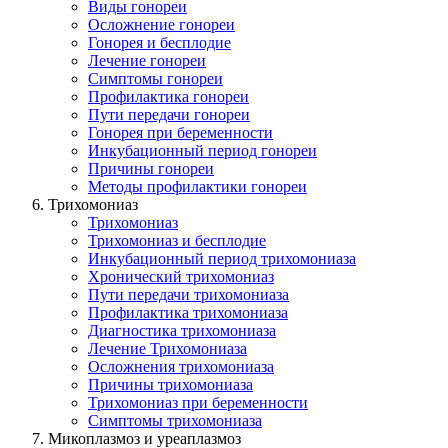
Виды гонореи
Осложнение гонореи
Гонорея и бесплодие
Лечение гонореи
Симптомы гонореи
Профилактика гонореи
Пути передачи гонореи
Гонорея при беременности
Инкубационный период гонореи
Причины гонореи
Методы профилактики гонореи
Трихомониаз
Трихомониаз
Трихомониаз и бесплодие
Инкубационный период трихомониазa
Хронический трихомониаз
Пути передачи трихомониазa
Профилактика трихомониазa
Диагностика трихомониазa
Лечение Трихомониаза
Осложнения трихомониаза
Причины трихомониаза
Трихомониаз при беременности
Симптомы трихомониаза
Микоплазмоз и уреаплазмоз