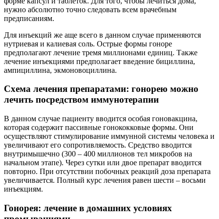
форме капсул и таблеток. Для того, чтобы лечиться дома,
нужно абсолютно точно следовать всем врачебным
предписаниям.
Для инъекций же аще всего в данном случае применяются
нутриевая и калиевая соль. Острые формы гоноре
предполагают лечение тремя миллионами единиц. Также
лечение инъекциями предполагает введение бициллина,
ампициллина, экмоновоциллина.
Схема лечения препаратами: гонорею можно
лечить посредством иммунотерапии
В данном случае пациенту вводится особая гоновакцина,
которая содержит пассивные гонококковые формы. Они
осуществляют стимулирование иммунной системы человека и
увеличивают его сопротивляемость. Средство вводится
внутримышечно (300 – 400 миллионов тел микробов на
начальном этапе). Через сутки или двое препарат вводится
повторно. При отсутствии побочных реакций доза препарата
увеличивается. Полный курс лечения равен шести – восьми
инъекциям.
Гонорея: лечение в домашних условиях
промываниями