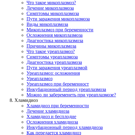
Что такое микоплазмоз?
Лечение микоплазмозa
Симптомы микоплазмозa
Пути заражения микоплазмозa
Виды микоплазмоза
Микоплазмоз при беременности
Осложнения микоплазмоза
Диагностика микоплазмоза
Причины микоплазмоза
Что такое уреаплазмоз?
Симптомы уреаплазмоза
Диагностика уреаплазмоза
Пути заражения уреаплазмой
Уреаплазмоз: осложнения
Уреаплазмоз
Уреаплазмоз при беременност
Инкубационный период уреаплазмоза
Можно ли забеременеть при уреаплазмозе?
Хламидиоз
Хламидиоз при беременности
Лечение хламидиоза
Хламидиоз и бесплодие
Осложнения хламидиоза
Инкубационный период хламидиоза
Как передается хламидиоз