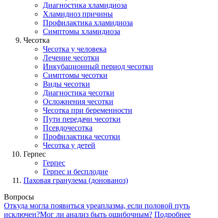
Диагностика хламидиоза
Хламидиоз причины
Профилактика хламидиоза
Симптомы хламидиоза
Чесотка
Чесотка у человека
Лечение чесотки
Инкубационный период чесотки
Симптомы чесотки
Виды чесотки
Диагностика чесотки
Осложнения чесотки
Чесотка при беременности
Пути передачи чесотки
Псевдочесотка
Профилактика чесотки
Чесотка у детей
Герпес
Герпес
Герпес и бесплодие
Паховая гранулема (донованоз)
Вопросы
Откуда могла появиться уреаплазма, если половой путь
исключен?Мог ли анализ быть ошибочным?
Подробнее