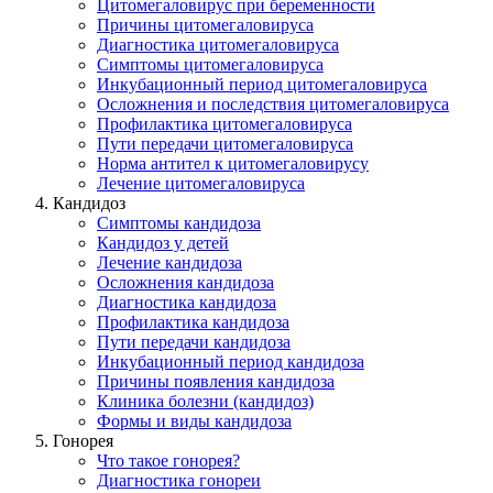
Цитомегаловирус при беременности
Причины цитомегаловируса
Диагностика цитомегаловируса
Симптомы цитомегаловируса
Инкубационный период цитомегаловируса
Осложнения и последствия цитомегаловируса
Профилактика цитомегаловирусa
Пути передачи цитомегаловируса
Норма антител к цитомегаловирусу
Лечение цитомегаловируса
Кандидоз
Симптомы кандидоза
Кандидоз у детей
Лечение кандидоза
Осложнения кандидоза
Диагностика кандидоза
Профилактика кандидоза
Пути передачи кандидоза
Инкубационный период кандидоза
Причины появления кандидоза
Клиника болезни (кандидоз)
Формы и виды кандидоза
Гонорея
Что такое гонорея?
Диагностика гонореи