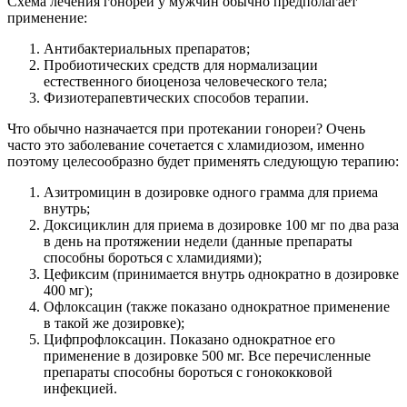
Схема лечения гонореи у мужчин обычно предполагает
применение:
Антибактериальных препаратов;
Пробиотических средств для нормализации
естественного биоценоза человеческого тела;
Физиотерапевтических способов терапии.
Что обычно назначается при протекании гонореи? Очень
часто это заболевание сочетается с хламидиозом, именно
поэтому целесообразно будет применять следующую терапию:
Азитромицин в дозировке одного грамма для приема
внутрь;
Доксициклин для приема в дозировке 100 мг по два раза
в день на протяжении недели (данные препараты
способны бороться с хламидиями);
Цефиксим (принимается внутрь однократно в дозировке
400 мг);
Офлоксацин (также показано однократное применение
в такой же дозировке);
Цифпрофлоксацин. Показано однократное его
применение в дозировке 500 мг. Все перечисленные
препараты способны бороться с гонококковой
инфекцией.