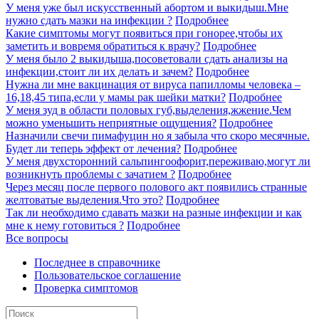
У меня уже был искусственный абортом и выкидыш.Мне
нужно сдать мазки на инфекции ?
Подробнее
Какие симптомы могут появиться при гонорее,чтобы их
заметить и вовремя обратиться к врачу?
Подробнее
У меня было 2 выкидыша,посоветовали сдать анализы на
инфекции,стоит ли их делать и зачем?
Подробнее
Нужна ли мне вакцинация от вируса папилломы человека –
16,18,45 типа,если у мамы рак шейки матки?
Подробнее
У меня зуд в области половых губ,выделения,жжение.Чем
можно уменьшить неприятные ощущения?
Подробнее
Назначили свечи пимафуцин но я забыла что скоро месячные.
Будет ли теперь эффект от лечения?
Подробнее
У меня двухсторонний сальпингоофорит,переживаю,могут ли
возникнуть проблемы с зачатием ?
Подробнее
Через месяц после первого полового акт появились странные
желтоватые выделения.Что это?
Подробнее
Так ли необходимо сдавать мазки на разные инфекции и как
мне к нему готовиться ?
Подробнее
Все вопросы
Последнее в справочнике
Пользовательское соглашение
Проверка симптомов