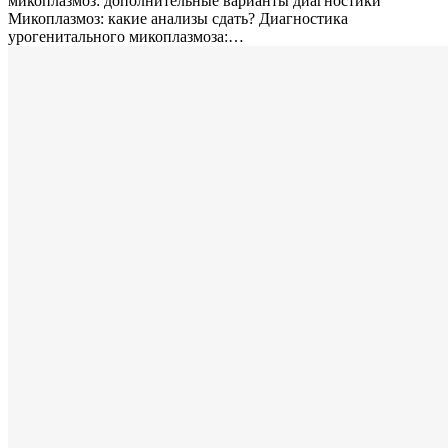
микоплазмоз: дополнительные варианты диагностики
Микоплазмоз: какие анализы сдать? Диагностика
урогенитального микоплазмоза:…