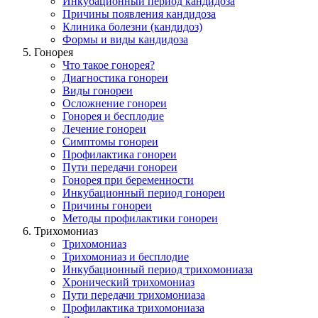
Инкубационный период кандидоза
Причины появления кандидоза
Клиника болезни (кандидоз)
Формы и виды кандидоза
Гонорея
Что такое гонорея?
Диагностика гонореи
Виды гонореи
Осложнение гонореи
Гонорея и бесплодие
Лечение гонореи
Симптомы гонореи
Профилактика гонореи
Пути передачи гонореи
Гонорея при беременности
Инкубационный период гонореи
Причины гонореи
Методы профилактики гонореи
Трихомониаз
Трихомониаз
Трихомониаз и бесплодие
Инкубационный период трихомониазa
Хронический трихомониаз
Пути передачи трихомониазa
Профилактика трихомониазa