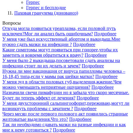
Герпес
Герпес и бесплодие
Паховая гранулема (донованоз)
Вопросы
Откуда могла появиться уреаплазма, если половой путь
исключен?Мог ли анализ быть ошибочным?
Подробнее
У меня уже был искусственный абортом и выкидыш.Мне
нужно сдать мазки на инфекции ?
Подробнее
Какие симптомы могут появиться при гонорее,чтобы их
заметить и вовремя обратиться к врачу?
Подробнее
У меня было 2 выкидыша,посоветовали сдать анализы на
инфекции,стоит ли их делать и зачем?
Подробнее
Нужна ли мне вакцинация от вируса папилломы человека –
16,18,45 типа,если у мамы рак шейки матки?
Подробнее
У меня зуд в области половых губ,выделения,жжение.Чем
можно уменьшить неприятные ощущения?
Подробнее
Назначили свечи пимафуцин но я забыла что скоро месячные.
Будет ли теперь эффект от лечения?
Подробнее
У меня двухсторонний сальпингоофорит,переживаю,могут ли
возникнуть проблемы с зачатием ?
Подробнее
Через месяц после первого полового акт появились странные
желтоватые выделения.Что это?
Подробнее
Так ли необходимо сдавать мазки на разные инфекции и как
мне к нему готовиться ?
Подробнее