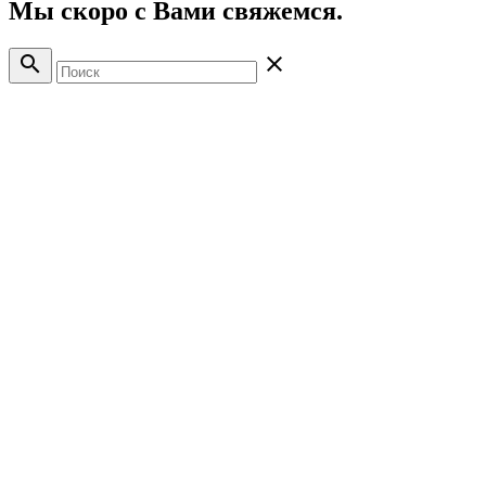
Мы скоро с Вами свяжемся.
search
close