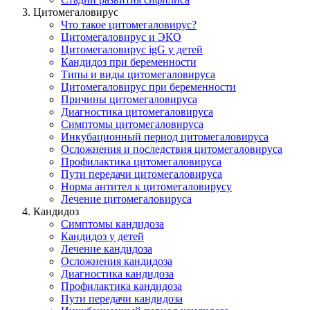
Цитомегаловирус
Что такое цитомегаловирус?
Цитомегаловирус и ЭКО
Цитомегаловирус igG у детей
Кандидоз при беременности
Типы и виды цитомегаловируса
Цитомегаловирус при беременности
Причины цитомегаловируса
Диагностика цитомегаловируса
Симптомы цитомегаловируса
Инкубационный период цитомегаловируса
Осложнения и последствия цитомегаловируса
Профилактика цитомегаловирусa
Пути передачи цитомегаловируса
Норма антител к цитомегаловирусу
Лечение цитомегаловируса
Кандидоз
Симптомы кандидоза
Кандидоз у детей
Лечение кандидоза
Осложнения кандидоза
Диагностика кандидоза
Профилактика кандидоза
Пути передачи кандидоза