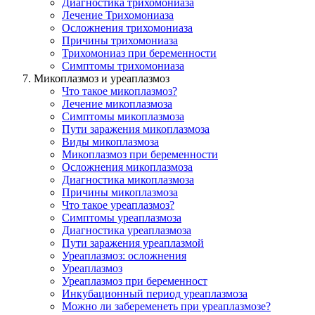
Диагностика трихомониазa
Лечение Трихомониаза
Осложнения трихомониаза
Причины трихомониаза
Трихомониаз при беременности
Симптомы трихомониаза
Микоплазмоз и уреаплазмоз
Что такое микоплазмоз?
Лечение микоплазмозa
Симптомы микоплазмозa
Пути заражения микоплазмозa
Виды микоплазмоза
Микоплазмоз при беременности
Осложнения микоплазмоза
Диагностика микоплазмоза
Причины микоплазмоза
Что такое уреаплазмоз?
Симптомы уреаплазмоза
Диагностика уреаплазмоза
Пути заражения уреаплазмой
Уреаплазмоз: осложнения
Уреаплазмоз
Уреаплазмоз при беременност
Инкубационный период уреаплазмоза
Можно ли забеременеть при уреаплазмозе?