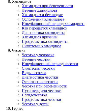
Хламидиоз
Хламидиоз при беременности
Лечение хламидиоза
Хламидиоз и бесплодие
Осложнения хламидиоза
Инкубационный период хламидиоза
Как передается хламидиоз
Диагностика хламидиоза
Хламидиоз причины
Профилактика хламидиоза
Симптомы хламидиоза
Чесотка
Чесотка у человека
Лечение чесотки
Инкубационный период чесотки
Симптомы чесотки
Виды чесотки
Диагностика чесотки
Осложнения чесотки
Чесотка при беременности
Пути передачи чесотки
Псевдочесотка
Профилактика чесотки
Чесотка у детей
Герпес