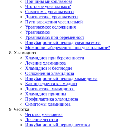
Причины микоплазмоза
Что такое уреаплазмоз?
Симптомы уреаплазмоза
Диагностика уреаплазмоза
Пути заражения уреаплазмой
Уреаплазмоз: осложнения
Уреаплазмоз
Уреаплазмоз при беременност
Инкубационный период уреаплазмоза
Можно ли забеременеть при уреаплазмозе?
Хламидиоз
Хламидиоз при беременности
Лечение хламидиоза
Хламидиоз и бесплодие
Осложнения хламидиоза
Инкубационный период хламидиоза
Как передается хламидиоз
Диагностика хламидиоза
Хламидиоз причины
Профилактика хламидиоза
Симптомы хламидиоза
Чесотка
Чесотка у человека
Лечение чесотки
Инкубационный период чесотки