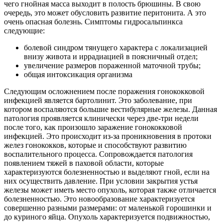
чего гнойная масса выходит в полость брюшины. В свою
очередь, это может обусловить развитие перитонита. А это
очень опасная болезнь. Симптомы гидросальпинкса
следующие:
болевой синдром тянущего характера с локализацией
внизу живота и иррадиацией в поясничный отдел;
увеличение размеров пораженной маточной трубы;
общая интоксикация организма
Следующим осложнением после поражения гонококковой
инфекцией является бартолинит. Это заболевание, при
котором воспаляются большие вестибулярные железы. Данная
патология проявляется клинически через две-три недели
после того, как произошло заражение гонококковой
инфекцией. Это происходит из-за проникновения в протоки
желез гонококков, которые и способствуют развитию
воспалительного процесса. Сопровождается патология
появлением тяжей в паховой области, которые
характеризуются болезненностью и выделяют гной, если на
них осуществить давление. При условии закрытия устья
железы может иметь место опухоль, которая также отличается
болезненностью. Это новообразование характеризуется
совершенно разными размерами: от маленькой горошинки и
до куриного яйца. Опухоль характеризуется подвижностью,