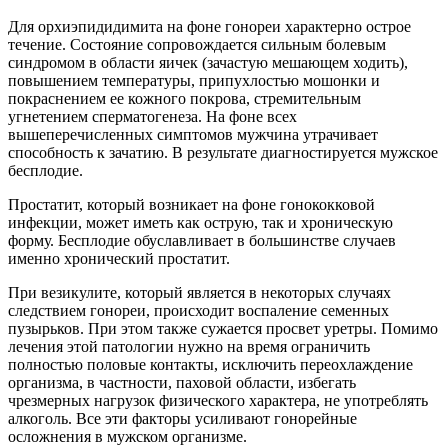
Для орхиэпидидимита на фоне гонореи характерно острое
течение. Состояние сопровождается сильным болевым
синдромом в области яичек (зачастую мешающем ходить),
повышением температуры, припухлостью мошонки и
покраснением ее кожного покрова, стремительным
угнетением сперматогенеза. На фоне всех
вышеперечисленных симптомов мужчина утрачивает
способность к зачатию. В результате диагностируется мужское
бесплодие.
Простатит, который возникает на фоне гонококковой
инфекции, может иметь как острую, так и хроническую
форму. Бесплодие обуславливает в большинстве случаев
именно хронический простатит.
При везикулите, который является в некоторых случаях
следствием гонореи, происходит воспаление семенных
пузырьков. При этом также сужается просвет уретры. Помимо
лечения этой патологии нужно на время ограничить
полностью половые контакты, исключить переохлаждение
организма, в частности, паховой области, избегать
чрезмерных нагрузок физического характера, не употреблять
алкоголь. Все эти факторы усиливают гонорейные
осложнения в мужском организме.