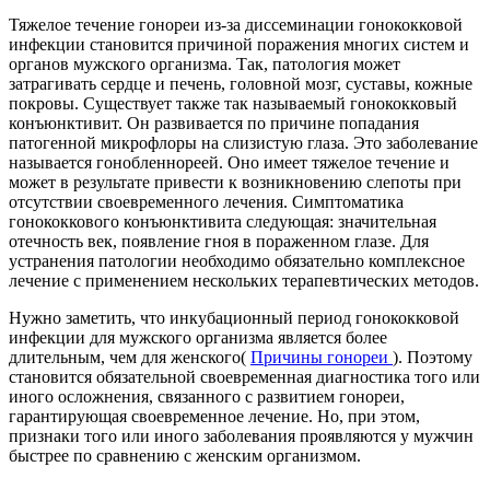
Тяжелое течение гонореи из-за диссеминации гонококковой
инфекции становится причиной поражения многих систем и
органов мужского организма. Так, патология может
затрагивать сердце и печень, головной мозг, суставы, кожные
покровы. Существует также так называемый гонококковый
конъюнктивит. Он развивается по причине попадания
патогенной микрофлоры на слизистую глаза. Это заболевание
называется гонобленнореей. Оно имеет тяжелое течение и
может в результате привести к возникновению слепоты при
отсутствии своевременного лечения. Симптоматика
гонококкового конъюнктивита следующая: значительная
отечность век, появление гноя в пораженном глазе. Для
устранения патологии необходимо обязательно комплексное
лечение с применением нескольких терапевтических методов.
Нужно заметить, что инкубационный период гонококковой
инфекции для мужского организма является более
длительным, чем для женского(
Причины гонореи
). Поэтому
становится обязательной своевременная диагностика того или
иного осложнения, связанного с развитием гонореи,
гарантирующая своевременное лечение. Но, при этом,
признаки того или иного заболевания проявляются у мужчин
быстрее по сравнению с женским организмом.