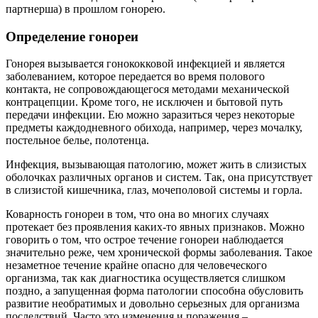
партнерша) в прошлом гонорею.
Определение гонореи
Гонорея вызывается гонококковой инфекцией и является
заболеванием, которое передается во время полового
контакта, не сопровождающегося методами механической
контрацепции. Кроме того, не исключен и бытовой путь
передачи инфекции. Ею можно заразиться через некоторые
предметы каждодневного обихода, например, через мочалку,
постельное белье, полотенца.
Инфекция, вызывающая патологию, может жить в слизистых
оболочках различных органов и систем. Так, она присутствует
в слизистой кишечника, глаз, мочеполовой системы и горла.
Коварность гонореи в том, что она во многих случаях
протекает без проявления каких-то явных признаков. Можно
говорить о том, что острое течение гонореи наблюдается
значительно реже, чем хронической формы заболевания. Такое
незаметное течение крайне опасно для человеческого
организма, так как диагностика осуществляется слишком
поздно, а запущенная форма патологии способна обусловить
развитие необратимых и довольно серьезных для организма
последствий. Часто это изменения и поражения –