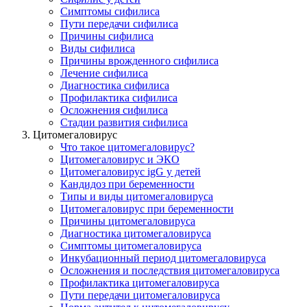
Симптомы сифилиса
Пути передачи сифилиса
Причины сифилиса
Виды сифилиса
Причины врожденного сифилиса
Лечение сифилиса
Диагностика сифилиса
Профилактика сифилиса
Осложнения сифилиса
Стадии развития сифилиса
Цитомегаловирус
Что такое цитомегаловирус?
Цитомегаловирус и ЭКО
Цитомегаловирус igG у детей
Кандидоз при беременности
Типы и виды цитомегаловируса
Цитомегаловирус при беременности
Причины цитомегаловируса
Диагностика цитомегаловируса
Симптомы цитомегаловируса
Инкубационный период цитомегаловируса
Осложнения и последствия цитомегаловируса
Профилактика цитомегаловирусa
Пути передачи цитомегаловируса