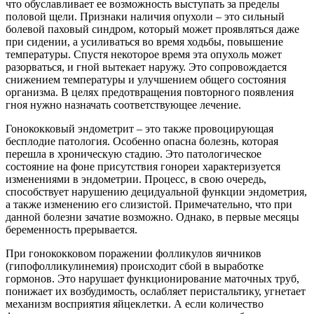
что обуславливает ее возможность выступать за пределы
половой щели. Признаки наличия опухоли – это сильный
болевой паховый синдром, который может проявляться даже
при сидении, а усиливаться во время ходьбы, повышение
температуры. Спустя некоторое время эта опухоль может
разорваться, и гной вытекает наружу. Это сопровождается
снижением температуры и улучшением общего состояния
организма. В целях предотвращения повторного появления
гноя нужно назначать соответствующее лечение.
Гонококковый эндометрит – это также провоцирующая
бесплодие патология. Особенно опасна болезнь, которая
перешла в хроническую стадию. Это патологическое
состояние на фоне присутствия гонореи характеризуется
изменениями в эндометрии. Процесс, в свою очередь,
способствует нарушению децидуальной функции эндометрия,
а также изменению его слизистой. Примечательно, что при
данной болезни зачатие возможно. Однако, в первые месяцы
беременность прерывается.
При гонококковом поражении фолликулов яичников
(гипофолликулинемия) происходит сбой в выработке
гормонов. Это нарушает функционирование маточных труб,
понижает их возбудимость, ослабляет перистальтику, угнетает
механизм восприятия яйцеклетки. А если количество