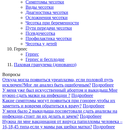
Симптомы чесотки
Виды чесотки
Диагностика чесотки
Осложнения чесотки
Чесотка при беременности
Пути передачи чесотки
Псевдочесотка
Профилактика чесотки
Чесотка у детей
Герпес
Герпес
Герпес и бесплодие
Паховая гранулема (донованоз)
Вопросы
Откуда могла появиться уреаплазма, если половой путь
исключен?Мог ли анализ быть ошибочным?
Подробнее
У меня уже был искусственный абортом и выкидыш.Мне
нужно сдать мазки на инфекции ?
Подробнее
Какие симптомы могут появиться при гонорее,чтобы их
заметить и вовремя обратиться к врачу?
Подробнее
У меня было 2 выкидыша,посоветовали сдать анализы на
инфекции,стоит ли их делать и зачем?
Подробнее
Нужна ли мне вакцинация от вируса папилломы человека –
16,18,45 типа,если у мамы рак шейки матки?
Подробнее