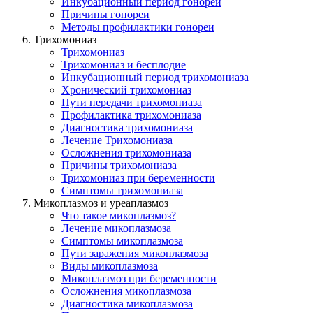
Инкубационный период гонореи
Причины гонореи
Методы профилактики гонореи
Трихомониаз
Трихомониаз
Трихомониаз и бесплодие
Инкубационный период трихомониазa
Хронический трихомониаз
Пути передачи трихомониазa
Профилактика трихомониазa
Диагностика трихомониазa
Лечение Трихомониаза
Осложнения трихомониаза
Причины трихомониаза
Трихомониаз при беременности
Симптомы трихомониаза
Микоплазмоз и уреаплазмоз
Что такое микоплазмоз?
Лечение микоплазмозa
Симптомы микоплазмозa
Пути заражения микоплазмозa
Виды микоплазмоза
Микоплазмоз при беременности
Осложнения микоплазмоза
Диагностика микоплазмоза