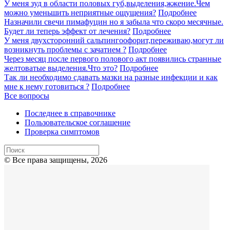
У меня зуд в области половых губ,выделения,жжение.Чем
можно уменьшить неприятные ощущения?
Подробнее
Назначили свечи пимафуцин но я забыла что скоро месячные.
Будет ли теперь эффект от лечения?
Подробнее
У меня двухсторонний сальпингоофорит,переживаю,могут ли
возникнуть проблемы с зачатием ?
Подробнее
Через месяц после первого полового акт появились странные
желтоватые выделения.Что это?
Подробнее
Так ли необходимо сдавать мазки на разные инфекции и как
мне к нему готовиться ?
Подробнее
Все вопросы
Последнее в справочнике
Пользовательское соглашение
Проверка симптомов
© Все права защищены, 2026